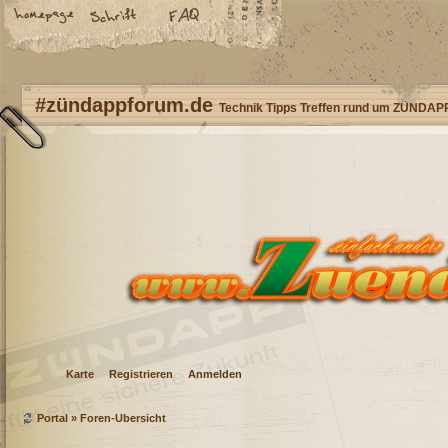
#zündappforum.de
Technik Tipps Treffen rund um ZÜNDAP
Karte
Registrieren
Anmelden
Portal
»
Foren-Übersicht