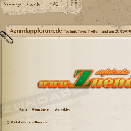
#zündappforum.de
Technik Tipps Treffen rund um ZÜNDAP
Karte
Registrieren
Anmelden
Portal
»
Foren-Übersicht