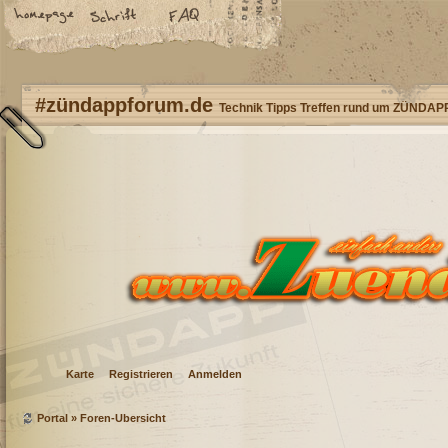
#zündappforum.de
Technik Tipps Treffen rund um ZÜNDAP
Karte
Registrieren
Anmelden
Portal
»
Foren-Übersicht