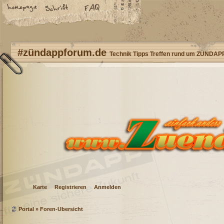
#zündappforum.de
Technik Tipps Treffen rund um ZÜNDAP
Karte
Registrieren
Anmelden
Portal
»
Foren-Übersicht