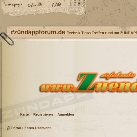
#zündappforum.de
Technik Tipps Treffen rund um ZÜNDAP
Karte
Registrieren
Anmelden
Portal
»
Foren-Übersicht