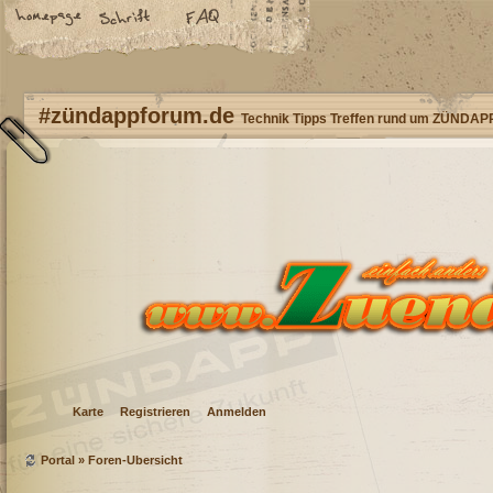
#zündappforum.de
Technik Tipps Treffen rund um ZÜNDAP
Karte
Registrieren
Anmelden
Portal
»
Foren-Übersicht