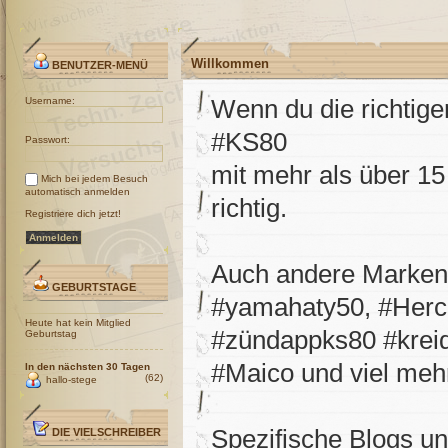
Willkommen
BENUTZER-MENÜ
Wenn du die richtig
Username:
#KS80
Passwort:
mit mehr als über 15 
Mich bei jedem Besuch
automatisch anmelden
richtig.
Registriere dich jetzt!
Auch andere Marken 
GEBURTSTAGE
#yamahaty50, #Herc
Heute hat kein Mitglied
#zündappks80 #kre
Geburtstag
#Maico und viel meh
In den nächsten 30 Tagen
(62)
hallo-stege
Spezifische Blogs und
DIE VIELSCHREIBER