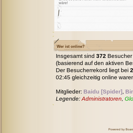
wäre!
Wer ist online?
Insgesamt sind
372
Besucher o
(basierend auf den aktiven Be
Der Besucherrekord liegt bei
02:45 gleichzeitig online ware
Mitglieder:
Baidu [Spider]
,
Bi
Legende:
Administratoren
,
Gl
Powered by
Board