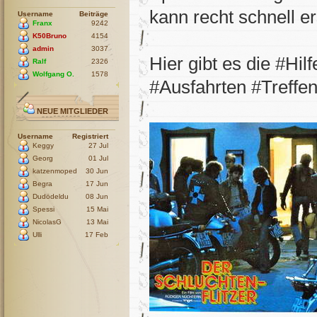
kann recht schnell er
Username
Beiträge
Franx
9242
K50Bruno
4154
admin
3037
Hier gibt es die #Hil
Ralf
2326
Wolfgang O.
1578
#Ausfahrten #Treffe
NEUE MITGLIEDER
Username
Registriert
Keggy
27 Jul
Georg
01 Jul
katzenmoped
30 Jun
Begra
17 Jun
Dudödeldu
08 Jun
Spessi
15 Mai
NicolasG
13 Mai
Ulli
17 Feb