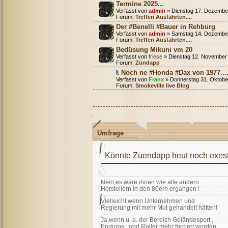
Termine 2025...
Verfasst von
admin
» Dienstag 17. Dezember
Forum:
Treffen Ausfahrten....
Der #Benelli #Bauer in Rehburg
Verfasst von
admin
» Samstag 14. Dezember
Forum:
Treffen Ausfahrten....
Bedüsung Mikuni vm 20
Verfasst von
friese
» Dienstag 12. November 
Forum:
Zündapp
Noch ne #Honda #Dax von 1977...
Verfasst von
Franx
» Donnerstag 31. Oktobe
Forum:
Smokeville live Blog
Umfrage
Könnte Zuendapp heut noch exest
Nein,es wäre ihnen wie alle andern
Herstellern in den 80ern ergangen !
Vielleicht,wenn Unternehmen und
Regierung mit mehr Mut gehandelt hätten!
Ja,wenn u. a. der Bereich Geländesport ,
Enduros , und Roller mehr forciert worden