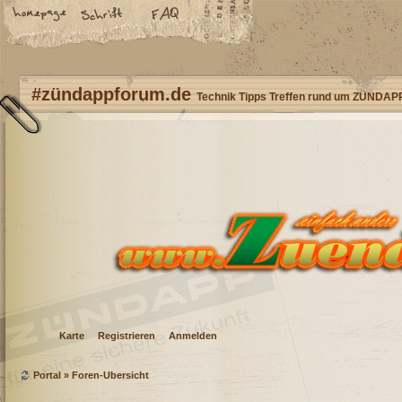
#zündappforum.de
Technik Tipps Treffen rund um ZÜNDAP
Karte
Registrieren
Anmelden
Portal
»
Foren-Übersicht