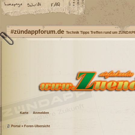
#zündappforum.de
Technik Tipps Treffen rund um ZÜNDAP
Karte
Anmelden
Portal
»
Foren-Übersicht