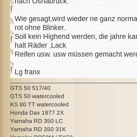
nach Osnabrück.
Wie gesagt,wird wieder ne ganz norma
rot ohne Blinker.
Soll kein Highend werden, die jahre k
halt Räder ,Lack
Reifen usw. usw müssen gemacht wer
Lg franx
GTS 50 517/40
GTS 50 watercooled
KS 80 TT watercooled
Honda Dax 1977 2X
Yamaha RD 350 LC
Yamaha RD 350 31K