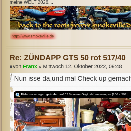
meine WELT 2026....
http://www.smokeville.de
Re: ZÜNDAPP GTS 50 rot 517/40
von
Franx
» Mittwoch 12. Oktober 2022, 09:48
Nun isse da,und mal Check up gemacht
Bildabmessungen geändert auf 62 % seiner Originalabmessungen [800 x 508]