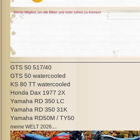
Werde Mitglied, um alle Bilder und mehr sehen zu können!
GTS 50 517/40
GTS 50 watercooled
KS 80 TT watercooled
Honda Dax 1977 2X
Yamaha RD 350 LC
Yamaha RD 350 31K
Yamaha RD50M / TY50
meine WELT 2026....