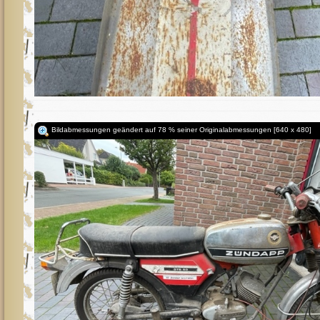
Bildabmessungen geändert auf 78 % seiner Originalabmessungen [640 x 480]