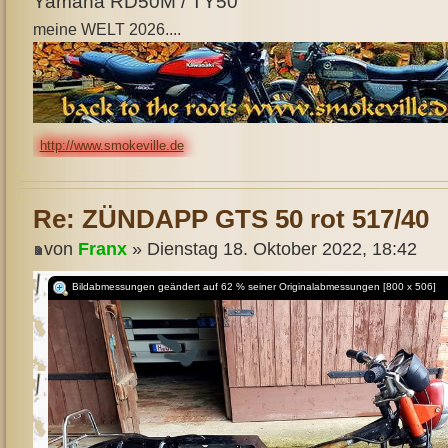
Yamaha RD50M / TY50
meine WELT 2026....
http://www.smokeville.de
Re: ZÜNDAPP GTS 50 rot 517/40
von
Franx
» Dienstag 18. Oktober 2022, 18:42
Bildabmessungen geändert auf 62 % seiner Originalabmessungen [800 x 506]