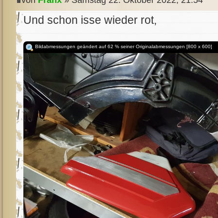
von
Franx
» Samstag 22. Oktober 2022, 21:54
Und schon isse wieder rot,
Bildabmessungen geändert auf 62 % seiner Originalabmessungen [800 x 600]