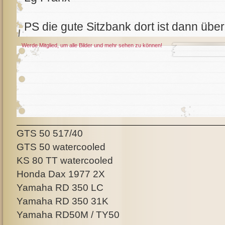
PS die gute Sitzbank dort ist dann über
Werde Mitglied, um alle Bilder und mehr sehen zu können!
GTS 50 517/40
GTS 50 watercooled
KS 80 TT watercooled
Honda Dax 1977 2X
Yamaha RD 350 LC
Yamaha RD 350 31K
Yamaha RD50M / TY50