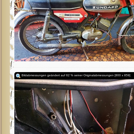
Bildabmessungen geändert auf 62 % seiner Originalabmessungen [800 x 859]