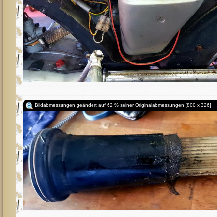
Bildabmessungen geändert auf 62 % seiner Originalabmessungen [800 x 326]