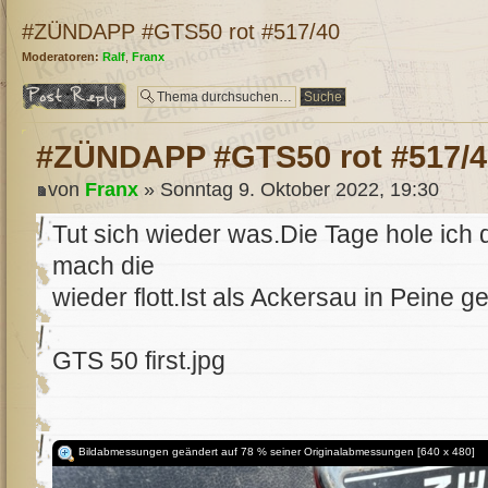
#ZÜNDAPP #GTS50 rot #517/40
Moderatoren:
Ralf
,
Franx
Antwort erstellen
#ZÜNDAPP #GTS50 rot #517/4
von
Franx
» Sonntag 9. Oktober 2022, 19:30
Tut sich wieder was.Die Tage hole ich 
mach die
wieder flott.Ist als Ackersau in Peine 
GTS 50 first.jpg
Bildabmessungen geändert auf 78 % seiner Originalabmessungen [640 x 480]