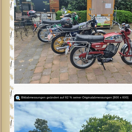
Bildabmessungen geändert auf 62 % seiner Originalabmessungen [800 x 600]