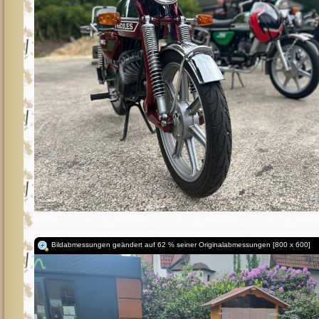
Bildabmessungen geändert auf 62 % seiner Originalabmessungen [800 x 600]