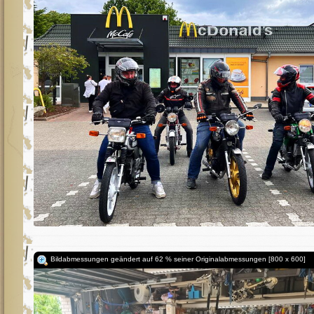
Bildabmessungen geändert auf 62 % seiner Originalabmessungen [800 x 600]