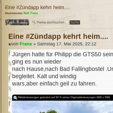
Eine #Zündapp kehrt heim....
Moderatoren:
Ralf
,
Franx
Antwort erstellen
Eine #Zündapp kehrt heim....
von
Franx
» Samstag 17. Mai 2025, 22:12
Jürgen hatte für Philipp die GTS50 sein
ging es nun wieder
nach Hause,nach Bad Fallingbostel .Un
begleitet. Kalt und windig
wars,aber einfach geil zu fahren.
Bildabmessungen geändert auf 62 % seiner Originalabmessungen [800 x 596]