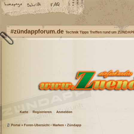
#zündappforum.de
Technik Tipps Treffen rund um ZÜNDAP
Karte
Registrieren
Anmelden
Portal
»
Foren-Übersicht
‹
Marken
‹
Zündapp