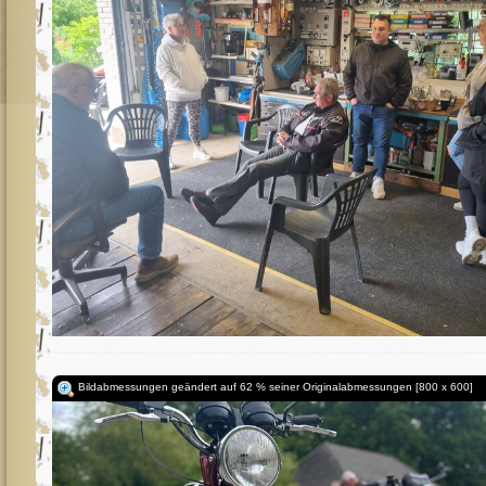
Bildabmessungen geändert auf 62 % seiner Originalabmessungen [800 x 600]