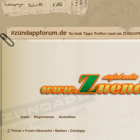
#zündappforum.de
Technik Tipps Treffen rund um ZÜNDAP
Karte
Registrieren
Anmelden
Portal
»
Foren-Übersicht
‹
Marken
‹
Zündapp